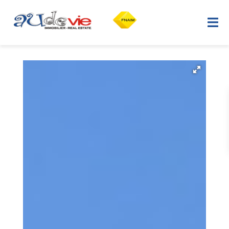
Home
Ons aanbod
Verkopen
Onze verkopen
De Aude-regio
Advies