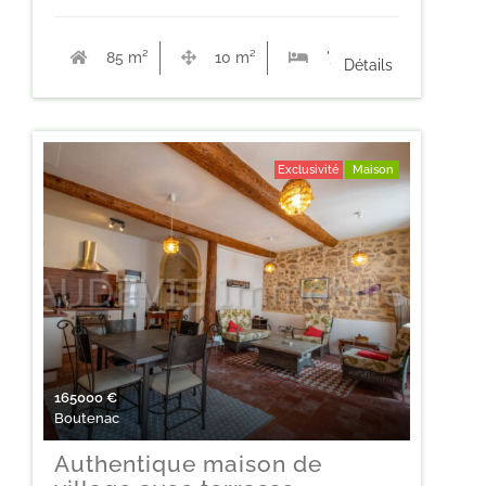
85 m²
10 m²
'3
Détails
Exclusivité
Maison
165000
€
Boutenac
Authentique maison de