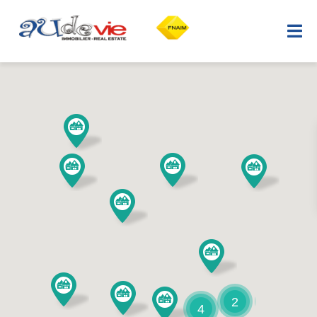
Accueil
Acheter
Vendre
Biens vendus
La région
Conseils
2
4