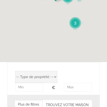
Contact
English
3
Nederlands
€
Jardin
Terrasse
Plus de filtres
TROUVEZ VOTRE MAISON